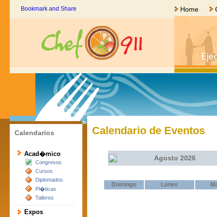
Home
Calendario de Eventos
Calendarios
Acad�mico
Agosto 2026
Congresos
Cursos
Diplomados
Domingo
Lunes
Ma
Pl�ticas
Talleres
Expos